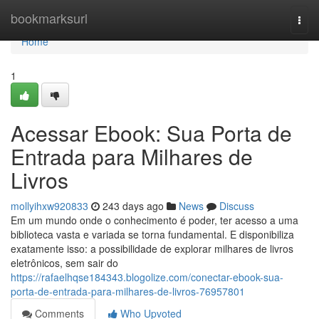
Home
bookmarksurl
Togg
navi
Home
1
Acessar Ebook: Sua Porta de
Entrada para Milhares de
Livros
mollyihxw920833
243 days ago
News
Discuss
Em um mundo onde o conhecimento é poder, ter acesso a uma
biblioteca vasta e variada se torna fundamental. E disponibiliza
exatamente isso: a possibilidade de explorar milhares de livros
eletrônicos, sem sair do
https://rafaelhqse184343.blogolize.com/conectar-ebook-sua-
porta-de-entrada-para-milhares-de-livros-76957801
Comments
Who Upvoted