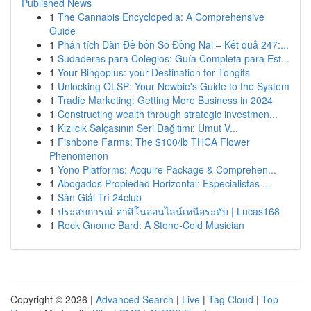
Published News
1
The Cannabis Encyclopedia: A Comprehensive
Guide
1
Phân tích Dàn Đề bốn Số Đồng Nai – Kết quả 247:...
1
Sudaderas para Colegios: Guía Completa para Est...
1
Your Bingoplus: your Destination for Tongits
1
Unlocking OLSP: Your Newbie's Guide to the System
1
Tradie Marketing: Getting More Business in 2024
1
Constructing wealth through strategic investmen...
1
Kızılcık Salçasının Seri Dağıtımı: Umut V...
1
Fishbone Farms: The $100/lb THCA Flower
Phenomenon
1
Yono Platforms: Acquire Package & Comprehen...
1
Abogados Propiedad Horizontal: Especialistas ...
1
Sàn Giải Trí 24club
1
ประสบการณ์ คาสิโนออนไลน์เหนือระดับ | Lucas168
1
Rock Gnome Bard: A Stone-Cold Musician
Copyright © 2026 |
Advanced Search
|
Live
|
Tag Cloud
|
Top