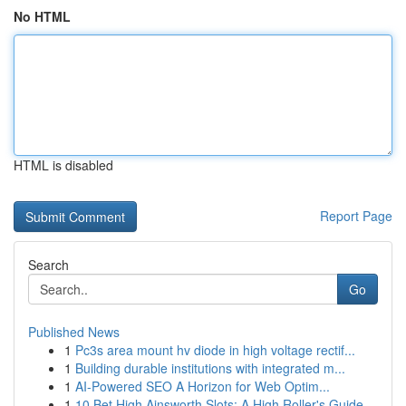
No HTML
HTML is disabled
Report Page
Search
Go
Published News
1
Pc3s area mount hv diode in high voltage rectif...
1
Building durable institutions with integrated m...
1
AI-Powered SEO A Horizon for Web Optim...
1
10 Bet High Ainsworth Slots: A High Roller's Guide