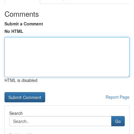
Comments
Submit a Comment
No HTML
HTML is disabled
Report Page
Search
Go