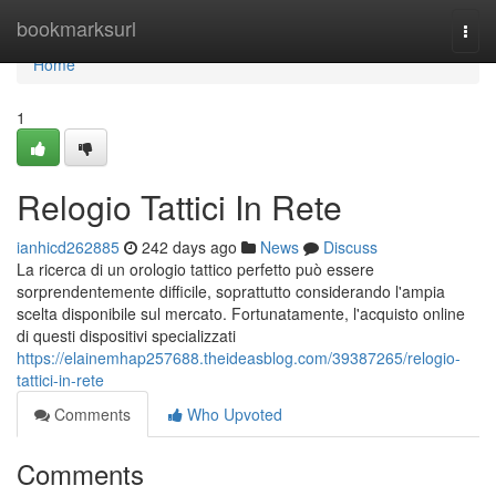
Home
bookmarksurl
Togg
navi
Home
1
Relogio Tattici In Rete
ianhicd262885
242 days ago
News
Discuss
La ricerca di un orologio tattico perfetto può essere
sorprendentemente difficile, soprattutto considerando l'ampia
scelta disponibile sul mercato. Fortunatamente, l'acquisto online
di questi dispositivi specializzati
https://elainemhap257688.theideasblog.com/39387265/relogio-
tattici-in-rete
Comments
Who Upvoted
Comments