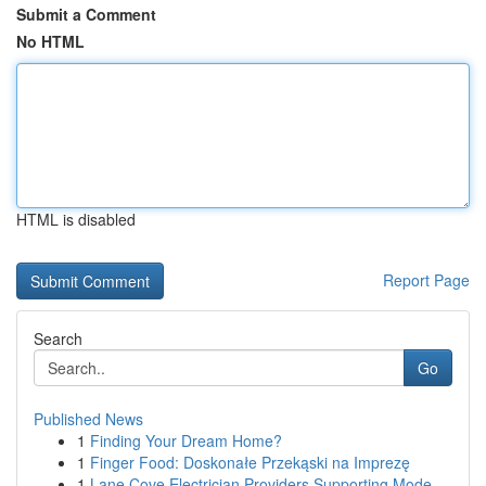
Submit a Comment
No HTML
HTML is disabled
Report Page
Search
Go
Published News
1
Finding Your Dream Home?
1
Finger Food: Doskonałe Przekąski na Imprezę
1
Lane Cove Electrician Providers Supporting Mode...