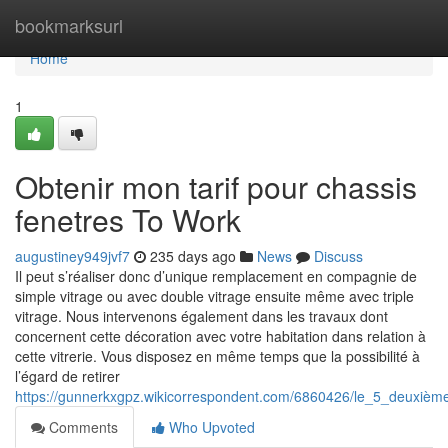
Home
bookmarksurl
Home
1
Obtenir mon tarif pour chassis
fenetres To Work
augustiney949jvf7
235 days ago
News
Discuss
Il peut s’réaliser donc d’unique remplacement en compagnie de
simple vitrage ou avec double vitrage ensuite même avec triple
vitrage. Nous intervenons également dans les travaux dont
concernent cette décoration avec votre habitation dans relation à
cette vitrerie. Vous disposez en même temps que la possibilité à
l’égard de retirer
https://gunnerkxgpz.wikicorrespondent.com/6860426/le_5_deuxièm
Comments
Who Upvoted