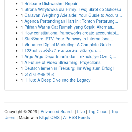
1
Brisbane Dishwasher Repair
1
Strona Wizytówka dla Firmy: Twój Skrót do Sukcesu
1
Caravan Weighing Adelaide: Your Guide to Accura...
1
Agenda Pertandingan Hari Ini: Tonton Pertarung...
1
Pilihan Warna Cat Rumah yang Sejuk: Alternati...
1
How constitutional frameworks create accountabi...
1
StarShare IPTV: Your Pathway to Internationa...
1
Virtuance Digital Marketing: A Complete Guide
1
123bet เวอร์ชั่น 2 ทดลองเล่น: คู่มือ รุ่น ค...
1
Arge Arge Departman'ından Teknolojiye Özel Ç...
1
A Future of Video Streaming: Projections
1
Deutsch lernen in Freiburg: Ihr Weg zum Erfolg!
1
성감제수술 한국
1
HH88: A Deep Dive into the Legacy
Copyright © 2026 |
Advanced Search
|
Live
|
Tag Cloud
|
Top
Users
| Made with
Kliqqi CMS
|
All RSS Feeds