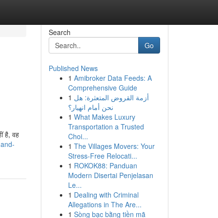
Search
Go
Published News
1
Amibroker Data Feeds: A
Comprehensive Guide
1
أزمة القروض المتعثرة: هل
نحن أمام انهيار؟
1
What Makes Luxury
Transportation a Trusted
ं है, वह
Choi...
-and-
1
The Villages Movers: Your
Stress-Free Relocati...
1
ROKOK88: Panduan
Modern Disertai Penjelasan
Le...
1
Dealing with Criminal
Allegations in The Are...
1
Sòng bạc bằng tiền mã