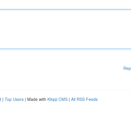
Rep
d
|
Top Users
| Made with
Kliqqi CMS
|
All RSS Feeds