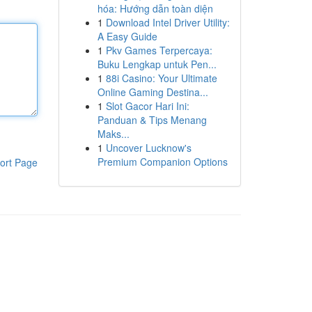
hóa: Hướng dẫn toàn diện
1
Download Intel Driver Utility:
A Easy Guide
1
Pkv Games Terpercaya:
Buku Lengkap untuk Pen...
1
88i Casino: Your Ultimate
Online Gaming Destina...
1
Slot Gacor Hari Ini:
Panduan & Tips Menang
Maks...
1
Uncover Lucknow's
Premium Companion Options
ort Page