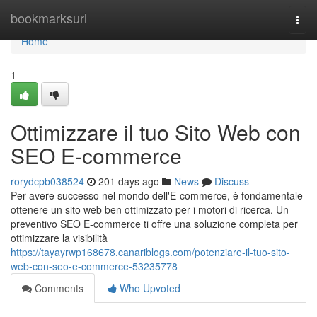
Home
bookmarksurl
Togg
navi
Home
1
Ottimizzare il tuo Sito Web con
SEO E-commerce
rorydcpb038524
201 days ago
News
Discuss
Per avere successo nel mondo dell'E-commerce, è fondamentale
ottenere un sito web ben ottimizzato per i motori di ricerca. Un
preventivo SEO E-commerce ti offre una soluzione completa per
ottimizzare la visibilità
https://tayayrwp168678.canariblogs.com/potenziare-il-tuo-sito-
web-con-seo-e-commerce-53235778
Comments
Who Upvoted