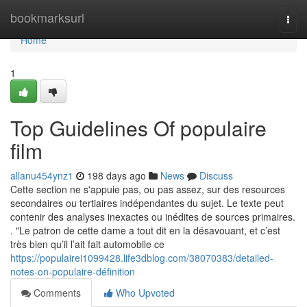
Home
bookmarksurl
Togg
navi
Home
1
Top Guidelines Of populaire
film
allanu454ynz1
198 days ago
News
Discuss
Cette section ne s'appuie pas, ou pas assez, sur des resources
secondaires ou tertiaires indépendantes du sujet. Le texte peut
contenir des analyses inexactes ou inédites de sources primaires.
. "Le patron de cette dame a tout dit en la désavouant, et c’est
très bien qu’il l’ait fait automobile ce
https://populairei1099428.life3dblog.com/38070383/detailed-
notes-on-populaire-définition
Comments
Who Upvoted