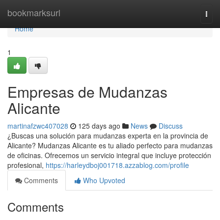
Home
bookmarksurl
Togg
navi
Home
1
Empresas de Mudanzas
Alicante
martinafzwc407028
125 days ago
News
Discuss
¿Buscas una solución para mudanzas experta en la provincia de
Alicante? Mudanzas Alicante es tu aliado perfecto para mudanzas
de oficinas. Ofrecemos un servicio integral que incluye protección
profesional,
https://harleydboj001718.azzablog.com/profile
Comments
Who Upvoted
Comments