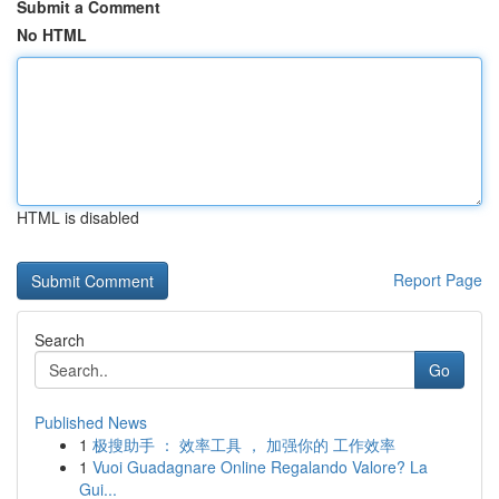
Submit a Comment
No HTML
HTML is disabled
Report Page
Search
Go
Published News
1
极搜助手 ： 效率工具 ， 加强你的 工作效率
1
Vuoi Guadagnare Online Regalando Valore? La
Gui...