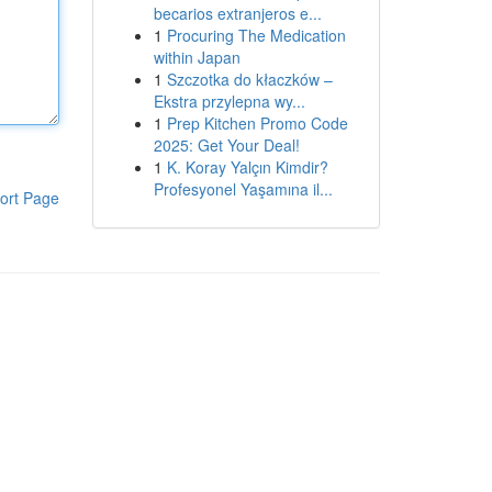
becarios extranjeros e...
1
Procuring The Medication
within Japan
1
Szczotka do kłaczków –
Ekstra przylepna wy...
1
Prep Kitchen Promo Code
2025: Get Your Deal!
1
K. Koray Yalçın Kimdir?
Profesyonel Yaşamına il...
ort Page