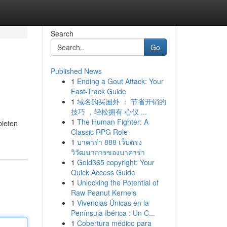
Search
Go
Published News
1
Ending a Gout Attack: Your
Fast-Track Guide
1
域名购买国外 ： 节省开销的
技巧 ，轻松拥有 心仪 ...
1
The Human Fighter: A
bieten
Classic RPG Role
1
บาคาร่า 888 เว็บตรง
วิวัฒนาการของบาคาร่า
1
Gold365 copyright: Your
Quick Access Guide
1
Unlocking the Potential of
Raw Peanut Kernels
1
Vivencias Únicas en la
Península Ibérica : Un C...
1
Cobertura médico para