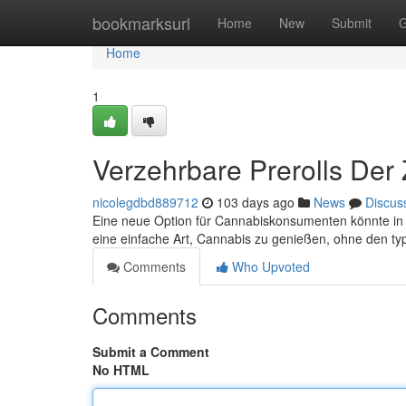
Home
bookmarksurl
Home
New
Submit
G
Home
1
Verzehrbare Prerolls Der 
nicolegdbd889712
103 days ago
News
Discus
Eine neue Option für Cannabiskonsumenten könnte in g
eine einfache Art, Cannabis zu genießen, ohne den ty
Comments
Who Upvoted
Comments
Submit a Comment
No HTML