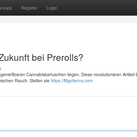
roups
Register
Login
Zukunft bei Prerolls?
s
enießbaren Cannabiskartuschen liegen. Diese revolutionären Artikel 
pischen Rauch. Stellen sie
https://Mgofarms.com