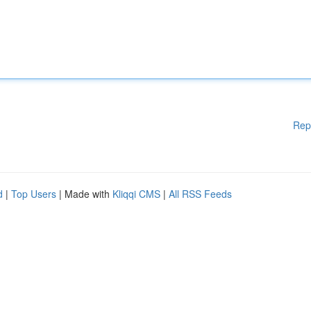
Rep
d
|
Top Users
| Made with
Kliqqi CMS
|
All RSS Feeds