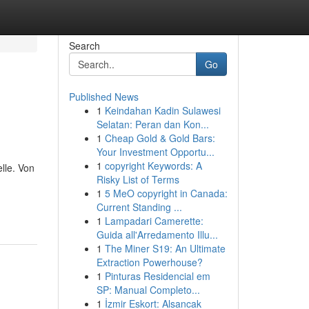
Search
Go
Published News
1
Keindahan Kadin Sulawesi
Selatan: Peran dan Kon...
1
Cheap Gold & Gold Bars:
Your Investment Opportu...
1
copyright Keywords: A
lle. Von
Risky List of Terms
1
5 MeO copyright in Canada:
Current Standing ...
1
Lampadari Camerette:
Guida all'Arredamento Illu...
1
The Miner S19: An Ultimate
Extraction Powerhouse?
1
Pinturas Residencial em
SP: Manual Completo...
1
İzmir Eskort: Alsancak