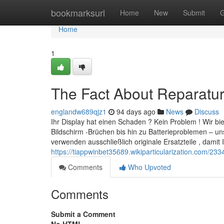
Home
bookmarksurl
Home
New
Submit
G
Home
1
The Fact About Reparatur
englandw689qjz1
94 days ago
News
Discuss
Ihr Display hat einen Schaden ? Kein Problem ! Wir bie
Bildschirm -Brüchen bis hin zu Batterieproblemen – un
verwenden ausschließlich originale Ersatzteile , damit I
https://tiappwinbet35689.wikiparticularization.com/2
Comments
Who Upvoted
Comments
Submit a Comment