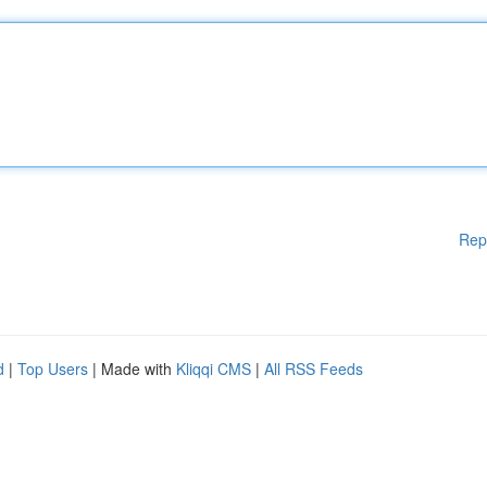
Rep
d
|
Top Users
| Made with
Kliqqi CMS
|
All RSS Feeds