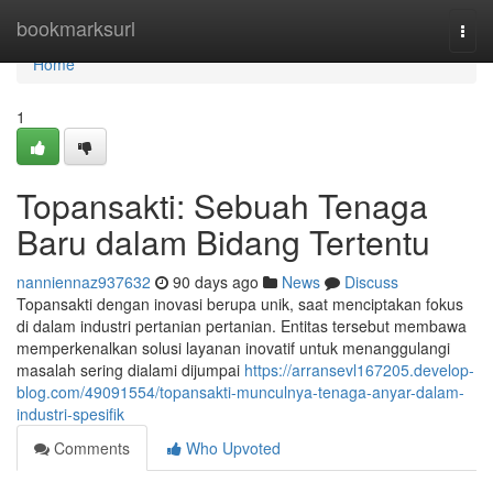
Home
bookmarksurl
Togg
navi
Home
1
Topansakti: Sebuah Tenaga
Baru dalam Bidang Tertentu
nanniennaz937632
90 days ago
News
Discuss
Topansakti dengan inovasi berupa unik, saat menciptakan fokus
di dalam industri pertanian pertanian. Entitas tersebut membawa
memperkenalkan solusi layanan inovatif untuk menanggulangi
masalah sering dialami dijumpai
https://arransevl167205.develop-
blog.com/49091554/topansakti-munculnya-tenaga-anyar-dalam-
industri-spesifik
Comments
Who Upvoted