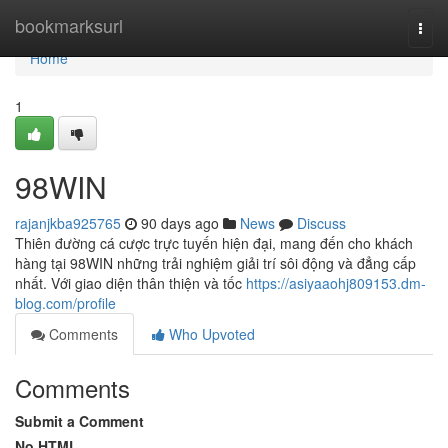
Home
bookmarksurl
Togg
navi
Home
1
98WIN
rajanjkba925765
90 days ago
News
Discuss
Thiên đường cá cược trực tuyến hiện đại, mang đến cho khách
hàng tại 98WIN những trải nghiệm giải trí sôi động và đẳng cấp
nhất. Với giao diện thân thiện và tốc
https://asiyaaohj809153.dm-
blog.com/profile
Comments
Who Upvoted
Comments
Submit a Comment
No HTML