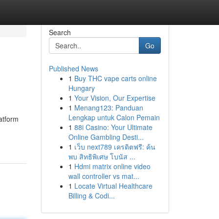
Search
Go
Published News
1
Buy THC vape carts online
Hungary
1
Your Vision, Our Expertise
1
Menang123: Panduan
Lengkap untuk Calon Pemain
atform
1
88i Casino: Your Ultimate
Online Gambling Desti...
1
เว็บ next789 เครดิตฟรี: ค้น
พบ สิทธิพิเศษ โบนัส ...
1
Hdmi matrix online video
wall controller vs mat...
1
Locate Virtual Healthcare
Billing & Codi...