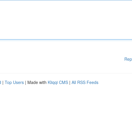
Rep
d
|
Top Users
| Made with
Kliqqi CMS
|
All RSS Feeds