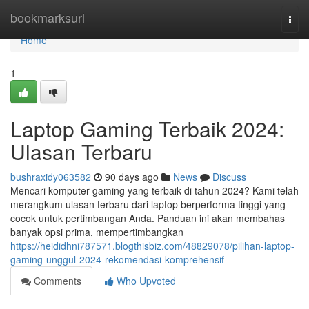
Home
bookmarksurl
Togg
navi
Home
1
Laptop Gaming Terbaik 2024:
Ulasan Terbaru
bushraxidy063582
90 days ago
News
Discuss
Mencari komputer gaming yang terbaik di tahun 2024? Kami telah
merangkum ulasan terbaru dari laptop berperforma tinggi yang
cocok untuk pertimbangan Anda. Panduan ini akan membahas
banyak opsi prima, mempertimbangkan
https://heididhni787571.blogthisbiz.com/48829078/pilihan-laptop-
gaming-unggul-2024-rekomendasi-komprehensif
Comments
Who Upvoted