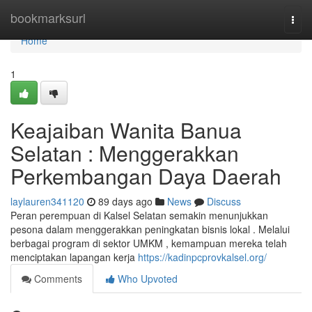
Home
bookmarksurl
Togg
navi
Home
1
Keajaiban Wanita Banua
Selatan : Menggerakkan
Perkembangan Daya Daerah
laylauren341120
89 days ago
News
Discuss
Peran perempuan di Kalsel Selatan semakin menunjukkan
pesona dalam menggerakkan peningkatan bisnis lokal . Melalui
berbagai program di sektor UMKM , kemampuan mereka telah
menciptakan lapangan kerja
https://kadinpcprovkalsel.org/
Comments
Who Upvoted