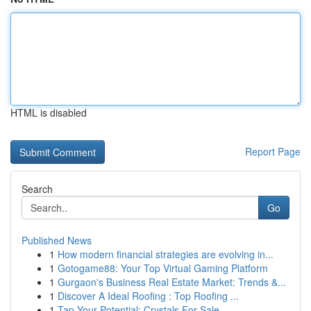
HTML is disabled
Report Page
Search
Go
Published News
1
How modern financial strategies are evolving in...
1
Gotogame88: Your Top Virtual Gaming Platform
1
Gurgaon's Business Real Estate Market: Trends &...
1
Discover A Ideal Roofing : Top Roofing ...
1
Tap Your Potential: Crystals For Sale