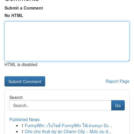
Submit a Comment
No HTML
HTML is disabled
Report Page
Search
Go
Published News
1
FunnyWin: เว็บไซต์ FunnyWin ให้เล่นสนุก ปัง...
1
Cho cho thuê dự án Charm City – Mức ưu đ...