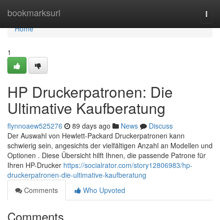
Home
bookmarksurl
Togg
navi
Home
1
HP Druckerpatronen: Die
Ultimative Kaufberatung
flynnoaew525276
89 days ago
News
Discuss
Der Auswahl von Hewlett-Packard Druckerpatronen kann
schwierig sein, angesichts der vielfältigen Anzahl an Modellen und
Optionen . Diese Übersicht hilft Ihnen, die passende Patrone für
Ihren HP-Drucker
https://socialrator.com/story12806983/hp-
druckerpatronen-die-ultimative-kaufberatung
Comments
Who Upvoted
Comments