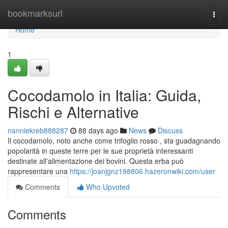
Home
bookmarksurl
Togg
navi
Home
1
Cocodamolo in Italia: Guida,
Rischi e Alternative
nanniekreb888287
88 days ago
News
Discuss
Il cocodamolo, noto anche come trifoglio rosso , sta guadagnando
popolarità in queste terre per le sue proprietà interessanti
destinate all'alimentazione dei bovini. Questa erba può
rappresentare una
https://joanjgnz198806.hazeronwiki.com/user
Comments
Who Upvoted
Comments