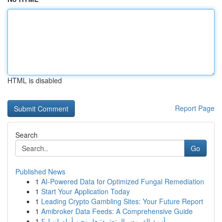
HTML is disabled
Report Page
Search
Go
Published News
1
AI-Powered Data for Optimized Fungal Remediation
1
Start Your Application Today
1
Leading Crypto Gambling Sites: Your Future Report
1
Amibroker Data Feeds: A Comprehensive Guide
1
أزمة القروض المتعثرة: هل نحن أمام انهيار؟