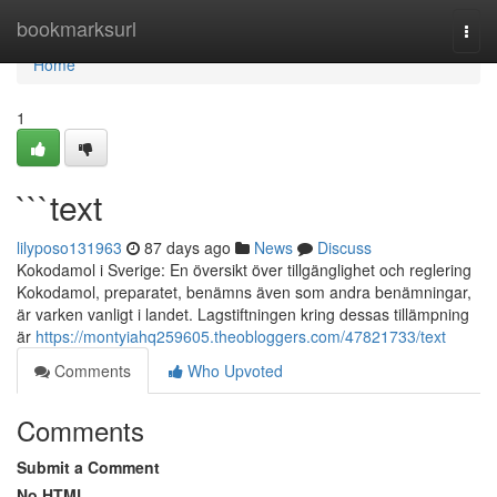
Home
bookmarksurl
Togg
navi
Home
1
```text
lilyposo131963
87 days ago
News
Discuss
Kokodamol i Sverige: En översikt över tillgänglighet och reglering
Kokodamol, preparatet, benämns även som andra benämningar,
är varken vanligt i landet. Lagstiftningen kring dessas tillämpning
är
https://montyiahq259605.theobloggers.com/47821733/text
Comments
Who Upvoted
Comments
Submit a Comment
No HTML