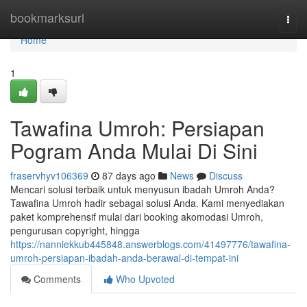
Home
bookmarksurl
Togg
navi
Home
1
Tawafina Umroh: Persiapan
Pogram Anda Mulai Di Sini
fraservhyv106369
87 days ago
News
Discuss
Mencari solusi terbaik untuk menyusun ibadah Umroh Anda?
Tawafina Umroh hadir sebagai solusi Anda. Kami menyediakan
paket komprehensif mulai dari booking akomodasi Umroh,
pengurusan copyright, hingga
https://nanniekkub445848.answerblogs.com/41497776/tawafina-
umroh-persiapan-ibadah-anda-berawal-di-tempat-ini
Comments
Who Upvoted