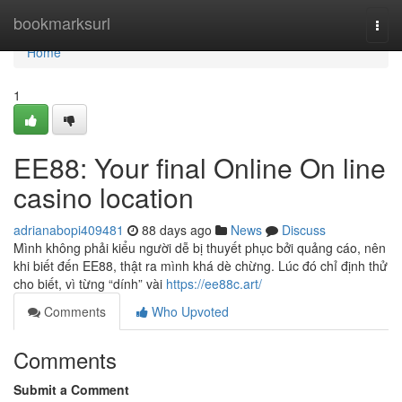
Home
bookmarksurl
Togg
navi
Home
1
EE88: Your final Online On line
casino location
adrianabopi409481
88 days ago
News
Discuss
Mình không phải kiểu người dễ bị thuyết phục bởi quảng cáo, nên
khi biết đến EE88, thật ra mình khá dè chừng. Lúc đó chỉ định thử
cho biết, vì từng “dính” vài
https://ee88c.art/
Comments
Who Upvoted
Comments
Submit a Comment