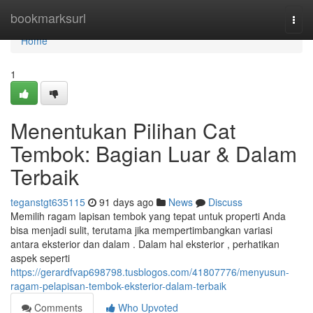
Home
bookmarksurl
Togg
navi
Home
1
Menentukan Pilihan Cat
Tembok: Bagian Luar & Dalam
Terbaik
teganstgt635115
91 days ago
News
Discuss
Memilih ragam lapisan tembok yang tepat untuk properti Anda
bisa menjadi sulit, terutama jika mempertimbangkan variasi
antara eksterior dan dalam . Dalam hal eksterior , perhatikan
aspek seperti
https://gerardfvap698798.tusblogos.com/41807776/menyusun-
ragam-pelapisan-tembok-eksterior-dalam-terbaik
Comments
Who Upvoted