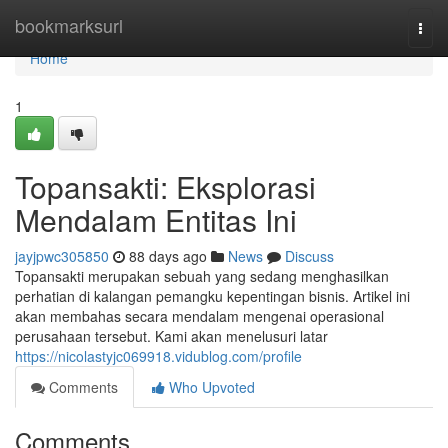
Home
bookmarksurl
Togg
navi
Home
1
Topansakti: Eksplorasi
Mendalam Entitas Ini
jayjpwc305850
88 days ago
News
Discuss
Topansakti merupakan sebuah yang sedang menghasilkan
perhatian di kalangan pemangku kepentingan bisnis. Artikel ini
akan membahas secara mendalam mengenai operasional
perusahaan tersebut. Kami akan menelusuri latar
https://nicolastyjc069918.vidublog.com/profile
Comments
Who Upvoted
Comments