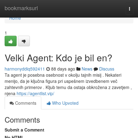
Home
bookmarksurl
Togg
navi
Home
1
Velki Agent: Kdo je bil en?
harmonyddiq592411
88 days ago
News
Discuss
Ta agent je posebna osebnost v okolju tajnih misij . Nekateri
menijo, da je ključna figura pri uspešnem izvedbenem več
zahtevnih primerov . Kljub temu da ostaja obkrožena z zavetjem ,
njena
https://agentlist.vip/
Comments
Who Upvoted
Comments
Submit a Comment
No HTML