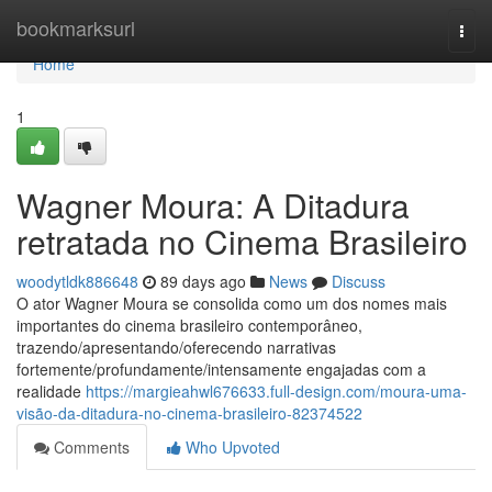
Home
bookmarksurl
Togg
navi
Home
1
Wagner Moura: A Ditadura
retratada no Cinema Brasileiro
woodytldk886648
89 days ago
News
Discuss
O ator Wagner Moura se consolida como um dos nomes mais
importantes do cinema brasileiro contemporâneo,
trazendo/apresentando/oferecendo narrativas
fortemente/profundamente/intensamente engajadas com a
realidade
https://margieahwl676633.full-design.com/moura-uma-
visão-da-ditadura-no-cinema-brasileiro-82374522
Comments
Who Upvoted