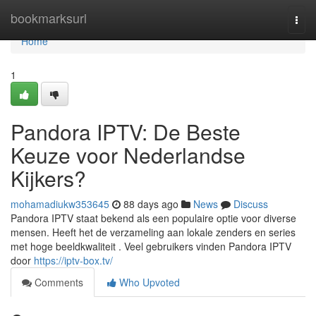
Home
bookmarksurl
Togg
navi
Home
1
Pandora IPTV: De Beste
Keuze voor Nederlandse
Kijkers?
mohamadiukw353645
88 days ago
News
Discuss
Pandora IPTV staat bekend als een populaire optie voor diverse
mensen. Heeft het de verzameling aan lokale zenders en series
met hoge beeldkwaliteit . Veel gebruikers vinden Pandora IPTV
door
https://iptv-box.tv/
Comments
Who Upvoted