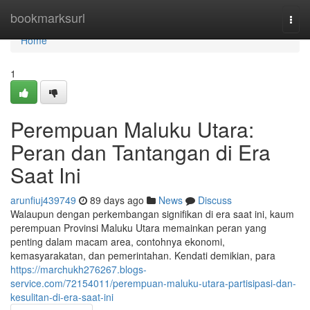
Home
bookmarksurl
Togg
navi
Home
1
Perempuan Maluku Utara:
Peran dan Tantangan di Era
Saat Ini
arunfiuj439749
89 days ago
News
Discuss
Walaupun dengan perkembangan signifikan di era saat ini, kaum
perempuan Provinsi Maluku Utara memainkan peran yang
penting dalam macam area, contohnya ekonomi,
kemasyarakatan, dan pemerintahan. Kendati demikian, para
https://marchukh276267.blogs-
service.com/72154011/perempuan-maluku-utara-partisipasi-dan-
kesulitan-di-era-saat-ini