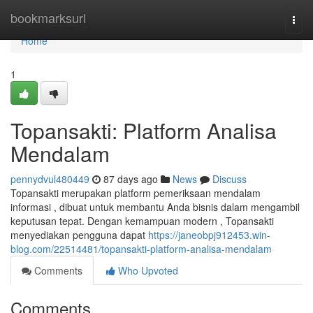
Home
bookmarksurl
Togg
navi
Home
1
Topansakti: Platform Analisa
Mendalam
pennydvul480449
87 days ago
News
Discuss
Topansakti merupakan platform pemeriksaan mendalam
informasi , dibuat untuk membantu Anda bisnis dalam mengambil
keputusan tepat. Dengan kemampuan modern , Topansakti
menyediakan pengguna dapat
https://janeobpj912453.win-
blog.com/22514481/topansakti-platform-analisa-mendalam
Comments
Who Upvoted
Comments