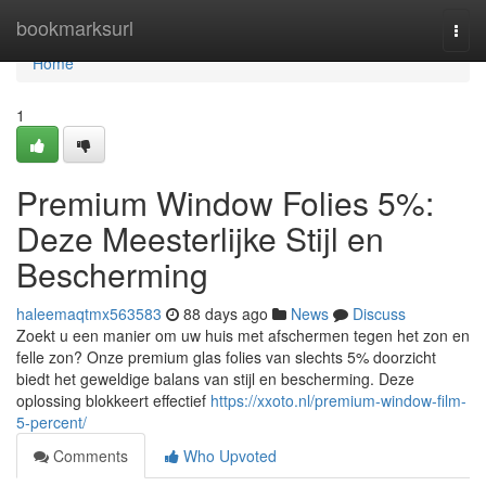
Home
bookmarksurl
Togg
navi
Home
1
Premium Window Folies 5%:
Deze Meesterlijke Stijl en
Bescherming
haleemaqtmx563583
88 days ago
News
Discuss
Zoekt u een manier om uw huis met afschermen tegen het zon en
felle zon? Onze premium glas folies van slechts 5% doorzicht
biedt het geweldige balans van stijl en bescherming. Deze
oplossing blokkeert effectief
https://xxoto.nl/premium-window-film-
5-percent/
Comments
Who Upvoted