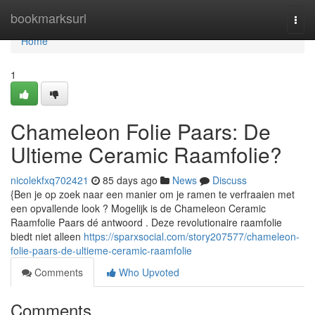
Home
bookmarksurl
Togg
navi
Home
1
Chameleon Folie Paars: De
Ultieme Ceramic Raamfolie?
nicolekfxq702421
85 days ago
News
Discuss
{Ben je op zoek naar een manier om je ramen te verfraaien met
een opvallende look ? Mogelijk is de Chameleon Ceramic
Raamfolie Paars dé antwoord . Deze revolutionaire raamfolie
biedt niet alleen
https://sparxsocial.com/story207577/chameleon-
folie-paars-de-ultieme-ceramic-raamfolie
Comments
Who Upvoted
Comments