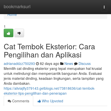
Home
bookmarksurl
Togg
navi
Home
1
Cat Tembok Eksterior: Cara
Pengilihan dan Aplikasi
adrianaddzz750293
82 days ago
News
Discuss
Memilih cat dinding eksterior yang tepat merupakan hal krusial
untuk melindungi dan mempercantik bangunan Anda. Evaluasi
jenis material dinding, keadaan lingkungan, serta tampilan yang
Anda dambakan.
https://aliviajlfy379143.getblogs.net/73818636/cat-tembok-
eksterior-tips-pengilihan-dan-penerapan
Comments
Who Upvoted