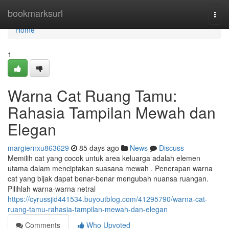
Home
bookmarksurl
Togg
navi
Home
1
Warna Cat Ruang Tamu:
Rahasia Tampilan Mewah dan
Elegan
margiernxu863629
85 days ago
News
Discuss
Memilih cat yang cocok untuk area keluarga adalah elemen
utama dalam menciptakan suasana mewah . Penerapan warna
cat yang bijak dapat benar-benar mengubah nuansa ruangan.
Pilihlah warna-warna netral
https://cyrussjid441534.buyoutblog.com/41295790/warna-cat-
ruang-tamu-rahasia-tampilan-mewah-dan-elegan
Comments
Who Upvoted