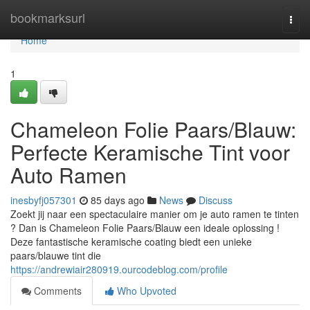
Home
bookmarksurl
Togg
navi
Home
1
Chameleon Folie Paars/Blauw:
Perfecte Keramische Tint voor
Auto Ramen
inesbyfj057301
85 days ago
News
Discuss
Zoekt jij naar een spectaculaire manier om je auto ramen te tinten
? Dan is Chameleon Folie Paars/Blauw een ideale oplossing !
Deze fantastische keramische coating biedt een unieke
paars/blauwe tint die
https://andrewiair280919.ourcodeblog.com/profile
Comments
Who Upvoted