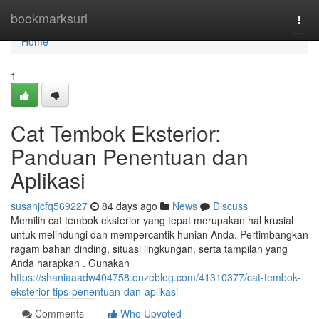
Home
bookmarksurl
Togg
navi
Home
1
Cat Tembok Eksterior:
Panduan Penentuan dan
Aplikasi
susanjcfq569227
84 days ago
News
Discuss
Memilih cat tembok eksterior yang tepat merupakan hal krusial
untuk melindungi dan mempercantik hunian Anda. Pertimbangkan
ragam bahan dinding, situasi lingkungan, serta tampilan yang
Anda harapkan . Gunakan
https://shaniaaadw404758.onzeblog.com/41310377/cat-tembok-
eksterior-tips-penentuan-dan-aplikasi
Comments
Who Upvoted