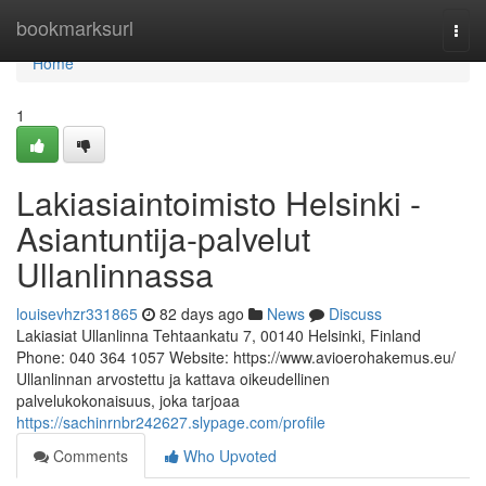
Home
bookmarksurl
Togg
navi
Home
1
Lakiasiaintoimisto Helsinki -
Asiantuntija-palvelut
Ullanlinnassa
louisevhzr331865
82 days ago
News
Discuss
Lakiasiat Ullanlinna Tehtaankatu 7, 00140 Helsinki, Finland
Phone: 040 364 1057 Website: https://www.avioerohakemus.eu/
Ullanlinnan arvostettu ja kattava oikeudellinen
palvelukokonaisuus, joka tarjoaa
https://sachinrnbr242627.slypage.com/profile
Comments
Who Upvoted