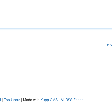
Rep
d
|
Top Users
| Made with
Kliqqi CMS
|
All RSS Feeds