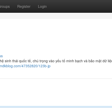
roups
Register
Login
ss
 hệ sinh thái quốc tế, chú trọng vào yếu tố minh bạch và bảo mật dữ li
.mdkblog.com/47352820/123b-jp