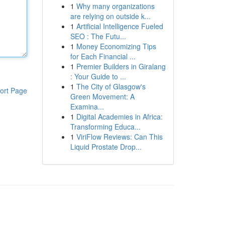
1
Why many organizations
are relying on outside k...
1
Artificial Intelligence Fueled
SEO : The Futu...
1
Money Economizing Tips
for Each Financial ...
1
Premier Builders in Giralang
: Your Guide to ...
1
The City of Glasgow's
ort Page
Green Movement: A
Examina...
1
Digital Academies in Africa:
Transforming Educa...
1
ViriFlow Reviews: Can This
Liquid Prostate Drop...