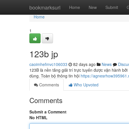
Home
bookmarksurl
Home
New
Submit
G
Home
1
123b jp
caoimhefmvc106033
82 days ago
News
Discu
123B là nền tảng giải trí trực tuyến được vận hành bởi
dùng. Toàn bộ thông tin hội
https://agnesrhow395961
Comments
Who Upvoted
Comments
Submit a Comment
No HTML