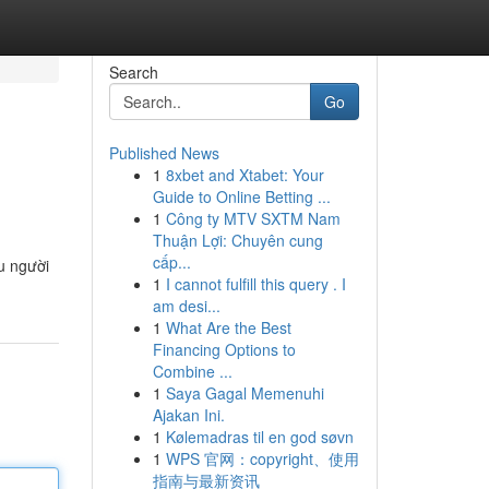
Search
Go
Published News
1
8xbet and Xtabet: Your
Guide to Online Betting ...
1
Công ty MTV SXTM Nam
Thuận Lợi: Chuyên cung
cấp...
ệu người
1
I cannot fulfill this query . I
am desi...
1
What Are the Best
Financing Options to
Combine ...
1
Saya Gagal Memenuhi
Ajakan Ini.
1
Kølemadras til en god søvn
1
WPS 官网：copyright、使用
指南与最新资讯