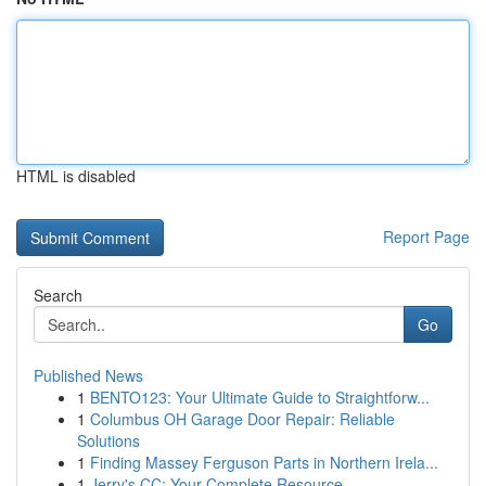
HTML is disabled
Report Page
Search
Go
Published News
1
BENTO123: Your Ultimate Guide to Straightforw...
1
Columbus OH Garage Door Repair: Reliable
Solutions
1
Finding Massey Ferguson Parts in Northern Irela...
1
Jerry's CC: Your Complete Resource