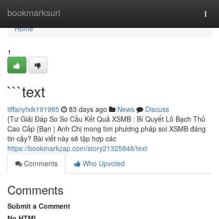
Home
bookmarksurl
Togg
navi
Home
1
```text
tiffanyfxik191985
83 days ago
News
Discuss
{Tư Giải Đáp So So Cầu Kết Quả XSMB : Bí Quyết Lô Bạch Thủ
Cao Cấp {Bạn | Anh Chị mong tìm phương pháp soi XSMB đáng
tin cậy? Bài viết này sẽ tập hợp các
https://bookmarkzap.com/story21325848/text
Comments
Who Upvoted
Comments
Submit a Comment
No HTML