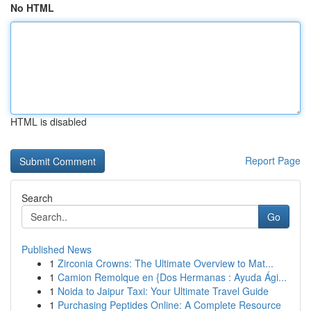
No HTML
HTML is disabled
Report Page
Search
Go
Published News
1
Zirconia Crowns: The Ultimate Overview to Mat...
1
Camion Remolque en {Dos Hermanas : Ayuda Ági...
1
Noida to Jaipur Taxi: Your Ultimate Travel Guide
1
Purchasing Peptides Online: A Complete Resource