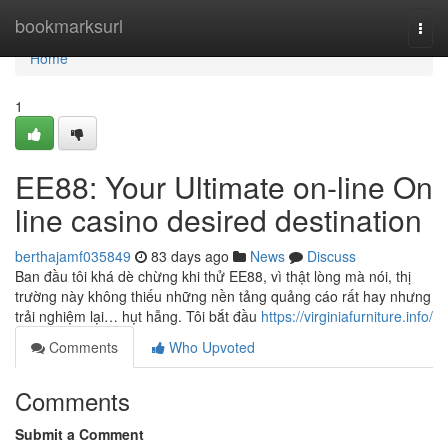
Home
bookmarksurl
Togg
navi
Home
1
EE88: Your Ultimate on-line On
line casino desired destination
berthajamf035849
83 days ago
News
Discuss
Ban đầu tôi khá dè chừng khi thử EE88, vì thật lòng mà nói, thị
trường này không thiếu những nền tảng quảng cáo rất hay nhưng
trải nghiệm lại… hụt hẫng. Tôi bắt đầu
https://virginiafurniture.info/
Comments
Who Upvoted
Comments
Submit a Comment