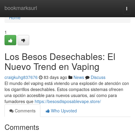
Home
bookmarksurl
Togg
navi
Home
1
Los Besos Desechables: El
Nuevo Trend en Vaping
craigkuhg837676
83 days ago
News
Discuss
El mundo del vaping está viviendo una explosión de atención con
los cigarrillos desechables. Estos compactos sistemas ofrecen
una opción accesible para nuevos usuarios, así como para
fumadores que
https://besosdisposablevape.store/
Comments
Who Upvoted
Comments