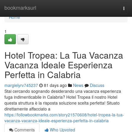
Home
bookmarksurl
Togg
navi
Home
1
Hotel Tropea: La Tua Vacanza
Vacanza Ideale Esperienza
Perfetta in Calabria
margielyrv745237
81 days ago
News
Discuss
Stai cercando sognando desiderando una vacanza esperienza
fuga indimenticabile in Calabria? Hotel Tropea il nostro Hotel
questa struttura è la risposta soluzione scelta perfetta! Situato
direttamente affacciato a
https://followbookmarks.com/story21570608/hotel-tropea-la-tua-
vacanza-vacanza-ideale-esperienza-perfetta-in-calabria
Comments
Who Upvoted