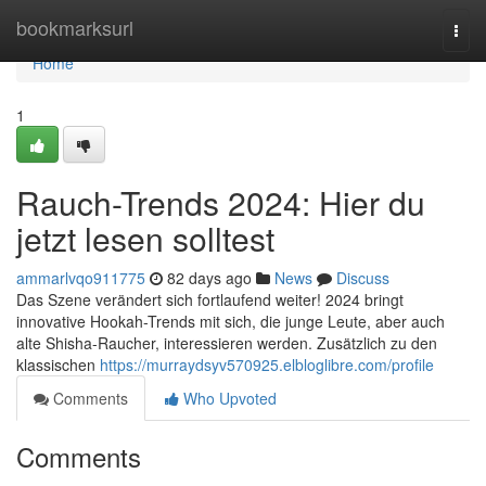
Home
bookmarksurl
Togg
navi
Home
1
Rauch-Trends 2024: Hier du
jetzt lesen solltest
ammarlvqo911775
82 days ago
News
Discuss
Das Szene verändert sich fortlaufend weiter! 2024 bringt
innovative Hookah-Trends mit sich, die junge Leute, aber auch
alte Shisha-Raucher, interessieren werden. Zusätzlich zu den
klassischen
https://murraydsyv570925.elbloglibre.com/profile
Comments
Who Upvoted
Comments