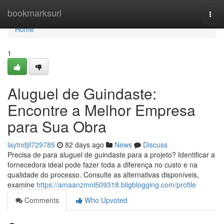
Home
bookmarksurl
Togg
navi
Home
1
Aluguel de Guindaste:
Encontre a Melhor Empresa
para Sua Obra
laytndjil729785
82 days ago
News
Discuss
Precisa de para aluguel de guindaste para a projeto? Identificar a
fornecedora ideal pode fazer toda a diferença no custo e na
qualidade do processo. Consulte as alternativas disponíveis,
examine
https://amaanzmni509318.bligblogging.com/profile
Comments
Who Upvoted