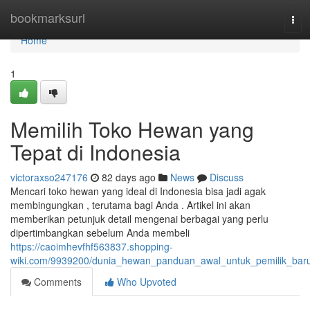
Home
bookmarksurl
Tog
navi
Home
1
Memilih Toko Hewan yang
Tepat di Indonesia
victoraxso247176
82 days ago
News
Discuss
Mencari toko hewan yang ideal di Indonesia bisa jadi agak
membingungkan , terutama bagi Anda . Artikel ini akan
memberikan petunjuk detail mengenai berbagai yang perlu
dipertimbangkan sebelum Anda membeli
https://caoimhevfhf563837.shopping-
wiki.com/9939200/dunia_hewan_panduan_awal_untuk_pemilik_bar
Comments
Who Upvoted