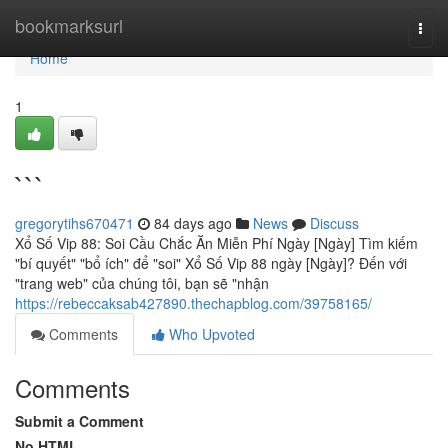
Home
bookmarksurl
Togg
navi
Home
1
```
gregorytihs670471
84 days ago
News
Discuss
Xổ Số Vip 88: Soi Cầu Chắc Ăn Miễn Phí Ngày [Ngày] Tìm kiếm
"bí quyết" "bổ ích" để "soi" Xổ Số Vip 88 ngày [Ngày]? Đến với
"trang web" của chúng tôi, bạn sẽ "nhận
https://rebeccaksab427890.thechapblog.com/39758165/
Comments
Who Upvoted
Comments
Submit a Comment
No HTML