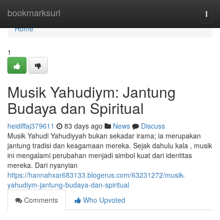
Home
bookmarksurl
Togg
navi
Home
1
Musik Yahudiym: Jantung
Budaya dan Spiritual
heidiffaj379611
83 days ago
News
Discuss
Musik Yahudi Yahudiyyah bukan sekadar irama; ia merupakan
jantung tradisi dan keagamaan mereka. Sejak dahulu kala , musik
ini mengalami perubahan menjadi simbol kuat dari identitas
mereka. Dari nyanyian
https://hannahxar683133.blogerus.com/63231272/musik-
yahudiym-jantung-budaya-dan-spiritual
Comments
Who Upvoted