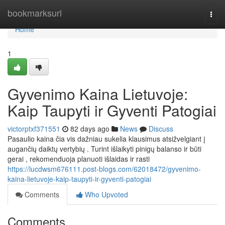
Home
bookmarksurl
Togg
navi
Home
1
Gyvenimo Kaina Lietuvoje:
Kaip Taupyti ir Gyventi Patogiai
victorptxf371551
82 days ago
News
Discuss
Pasaulio kaina čia vis dažniau sukelia klausimus atsižvelgiant į
augančių daiktų vertybių . Turint išlaikyti pinigų balanso ir būti
gerai , rekomenduoja planuoti išlaidas ir rasti
https://lucdwsm676111.post-blogs.com/62018472/gyvenimo-
kaina-lietuvoje-kaip-taupyti-ir-gyventi-patogiai
Comments
Who Upvoted
Comments