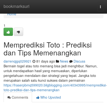
Home
bookmarksurl
Togg
navi
Home
1
Memprediksi Toto : Prediksi
dan Tips Memenangkan
darrenqjgq029921
81 days ago
News
Discuss
Bermain togel atau toto memang bisa jadi menghibur. Namun,
untuk mendapatkan hasil yang memuaskan, diperlukan
pengetahuan mendalam dan strategi yang tepat. Jangka toto
merupakan salah satu kunci sukses dalam permainan
https://fraserpbmq599020.bligblogging.com/40343995/memprediksi-
toto-prediksi-dan-tips-memenangkan
Comments
Who Upvoted