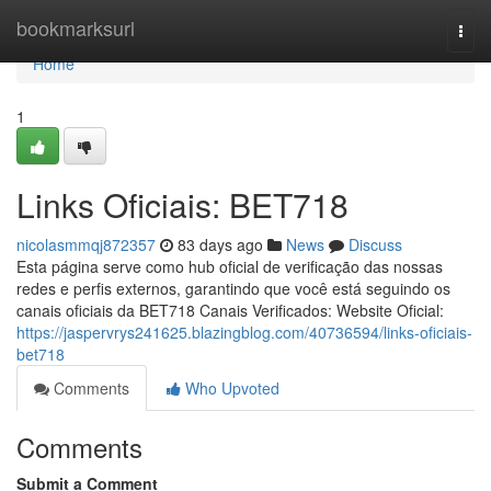
Home
bookmarksurl
Togg
navi
Home
1
Links Oficiais: BET718
nicolasmmqj872357
83 days ago
News
Discuss
Esta página serve como hub oficial de verificação das nossas
redes e perfis externos, garantindo que você está seguindo os
canais oficiais da BET718 Canais Verificados: Website Oficial:
https://jaspervrys241625.blazingblog.com/40736594/links-oficiais-
bet718
Comments
Who Upvoted
Comments
Submit a Comment