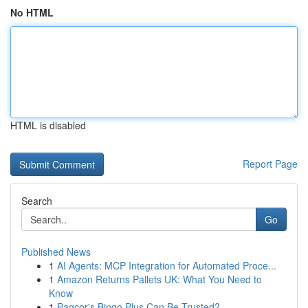
No HTML
HTML is disabled
Report Page
Search
Go
Published News
1
AI Agents: MCP Integration for Automated Proce...
1
Amazon Returns Pallets UK: What You Need to
Know
1
Pagcor's Bingo Plus Can Be Trusted?